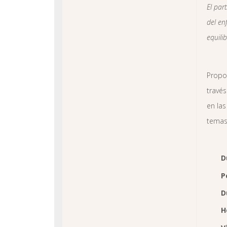
El par
del en
equili
Propor
través
en las
temas 
D
P
D
H